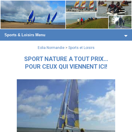
Sports & Loisirs Menu
Eolia Normandie
>
Sports et Loisirs
SPORT NATURE A TOUT PRIX...
POUR CEUX QUI VIENNENT ICI!