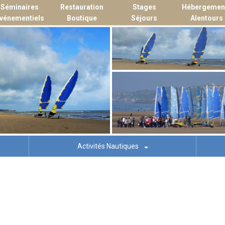
Séminaires
Restauration
Stages
Hébergemen
vénementiels
Boutique
Séjours
Alentours
Activités Nautiques