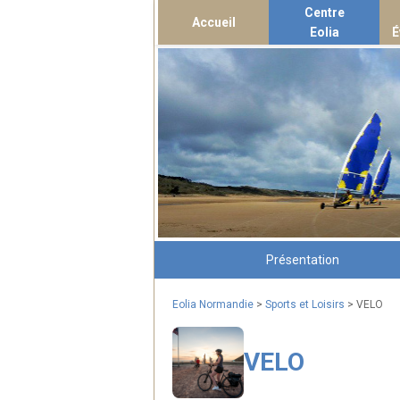
Centre
Accueil
Eolia
É
Présentation
Eolia Normandie
>
Sports et Loisirs
> VELO
VELO